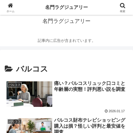
華麗なるハイブランドの世界
名門ラグジュアリー
ホーム
検索
名門ラグジュアリー
記事内に広告が含まれています。
バルコス
痛い？バルコスリュック口コミと
バルコス
年齢層の実態！評判悪い説を調査
2026.01.17
バルコス財布テレビショッピング
バルコス
購入は損？怪しい評判と最安値を
調査