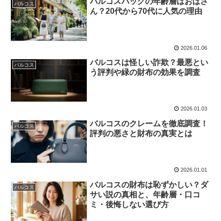
バルコスバッグの年齢層はおばさ
バルコス
ん？20代から70代に人気の理由
2026.01.06
バルコスは怪しい詐欺？最悪とい
バルコス
う評判や緑の財布の効果を調査
2026.01.03
バルコスのクレームを徹底調査！
バルコス
評判の悪さと財布の真実とは
2026.01.01
バルコスの財布は恥ずかしい？ダ
バルコス
サい説の真相と、年齢層・口コ
ミ・後悔しない選び方