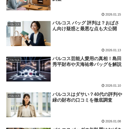
2026.01.15
バルコス バッグ 評判は？おばさ
バルコス
ん向け疑惑と最悪な点も大公開
2026.01.13
バルコス芸能人愛用の真相！島田
バルコス
秀平財布や天海祐希バッグを解説
2026.01.10
バルコスはダサい？40代の評判や
バルコス
緑の財布の口コミを徹底調査
2026.01.08