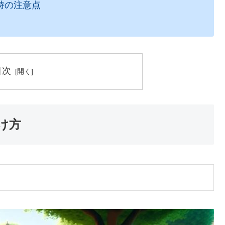
時の注意点
目次
け方