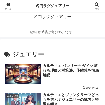
華麗なるハイブランドの世界
名門ラグジュアリー
ホーム
検索
名門ラグジュアリー
記事内に広告が含まれています。
ジュエリー
カルティエ バレリーナ ダイヤ 取
カルティエ
れる理由と対策法、予防策を徹底
解説
2024.07.01
カルティエとヴァンクリーフどっ
カルティエ
ちを選ぶ？ジュエリーの魅力と特
徴を紹介