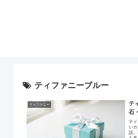
ティファニーブルー
テ
ティファニー
石
ティ
いカ
説。