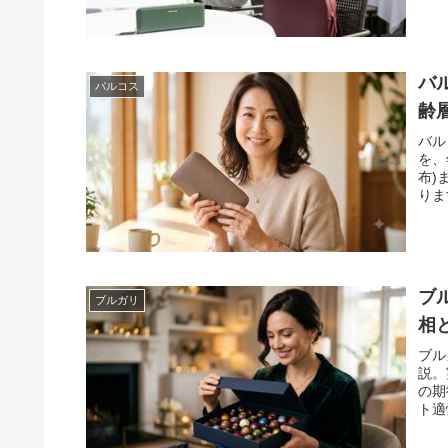
バ
バルコス
齢
バル
を、
布)
りま
ブ
ブルガリ
相
ブル
説。
の期
ト適