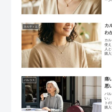
ーン
い選
カ
カルティエ
わ
カル
使え
人と
購入
まと
痛
バルコス
悪
バル
い」
トの
購入
授し