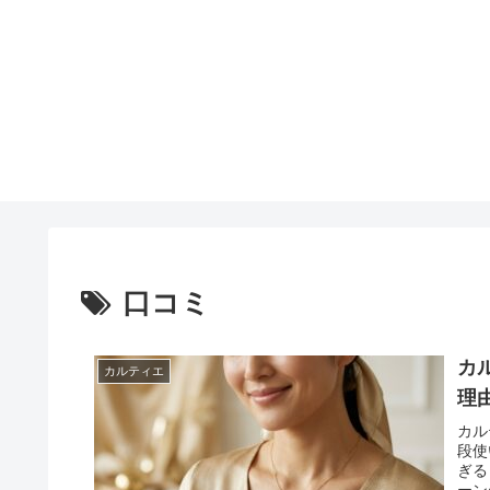
口コミ
カ
カルティエ
理
カル
段使
ぎる