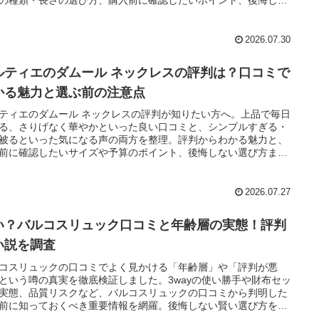
の種類・長さの選び方、購入前に確認したいポイント、後悔しな
び方までまとめました。
2026.07.30
ルティエのダムール ネックレスの評判は？口コミで
かる魅力と選ぶ前の注意点
ティエのダムール ネックレスの評判が知りたい方へ。上品で毎日
る、さりげなく華やかといった良い口コミと、シンプルすぎる・
被るといった気になる声の両方を整理。評判からわかる魅力と、
前に確認したいサイズや予算のポイント、後悔しない選び方まで
めました。
2026.07.27
い？バルコスリュック口コミと年齢層の実態！評判
い説を調査
コスリュックの口コミでよく見かける「年齢層」や「評判が悪
という噂の真実を徹底検証しました。3wayの使い勝手や財布セッ
実態、品質リスクなど、バルコスリュックの口コミから判明した
前に知っておくべき重要情報を網羅。後悔しない賢い選び方を伝
ます。