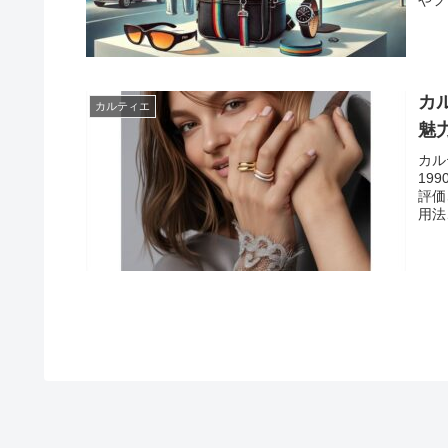
やフ
カ
カルティエ
魅
カル
19
評価
用法