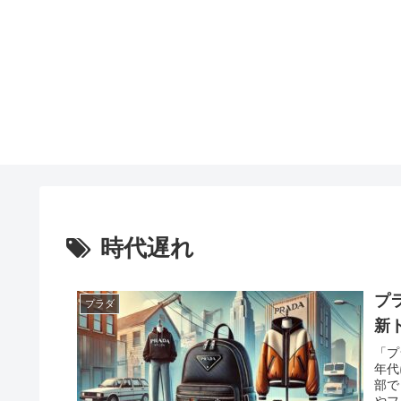
時代遅れ
プ
プラダ
新
「プ
年代
部で