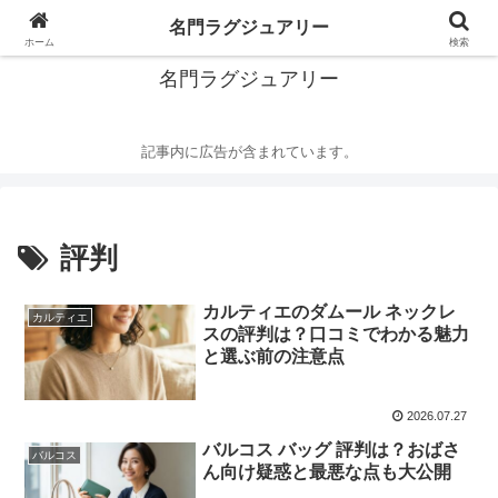
華麗なるハイブランドの世界
名門ラグジュアリー
ホーム
検索
名門ラグジュアリー
記事内に広告が含まれています。
評判
カルティエのダムール ネックレ
カルティエ
スの評判は？口コミでわかる魅力
と選ぶ前の注意点
2026.07.27
バルコス バッグ 評判は？おばさ
バルコス
ん向け疑惑と最悪な点も大公開