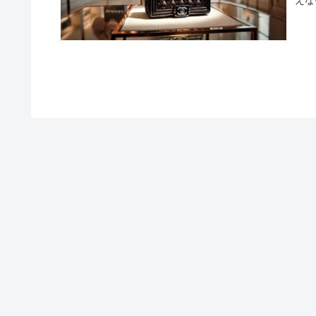
えな
場、
入れ
まし