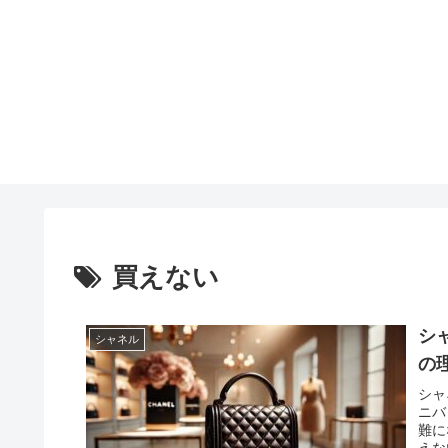
買えない
シ
シャネル
の
シャ
ニバ
難に