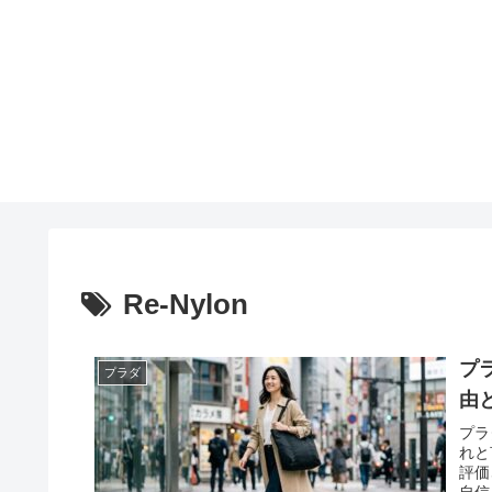
Re-Nylon
プ
プラダ
由
プラ
れと
評価