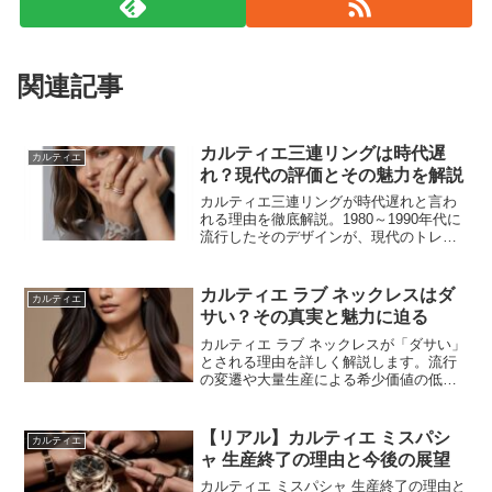
関連記事
カルティエ三連リングは時代遅
カルティエ
れ？現代の評価とその魅力を解説
カルティエ三連リングが時代遅れと言わ
れる理由を徹底解説。1980～1990年代に
流行したそのデザインが、現代のトレン
ドからどのように評価されているのかを
詳しく紹介します。普遍的な魅力や選び
方、活用法、メンテナンス方法もご紹
カルティエ ラブ ネックレスはダ
カルティエ
介。購入やスタイリングの参考に。
サい？その真実と魅力に迫る
カルティエ ラブ ネックレスが「ダサい」
とされる理由を詳しく解説します。流行
の変遷や大量生産による希少価値の低下
が影響する一方で、その普遍的なデザイ
ンや高品質な素材が持つ魅力も紹介。真
実を知り、カルティエ ラブ ネックレスの
【リアル】カルティエ ミスパシ
カルティエ
価値を再評価するための情報が満載で
ャ 生産終了の理由と今後の展望
す。
カルティエ ミスパシャ 生産終了の理由と