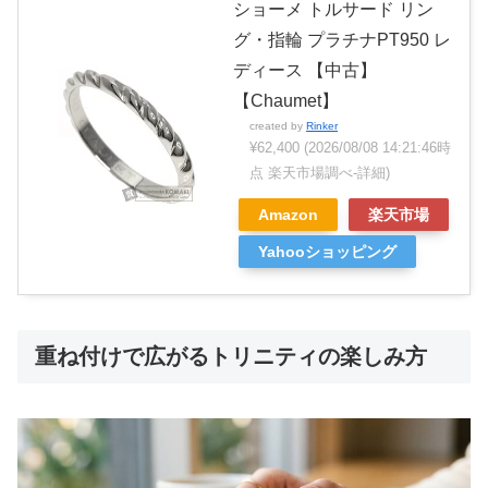
ショーメ トルサード リン
グ・指輪 プラチナPT950 レ
ディース 【中古】
【Chaumet】
created by
Rinker
¥62,400
(2026/08/08 14:21:46時
点 楽天市場調べ-
詳細)
Amazon
楽天市場
Yahooショッピング
重ね付けで広がるトリニティの楽しみ方