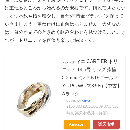
け重ねるところから始めるのが安心です。慣れてきたら少
しずつ本数や指を増やし、自分の“黄金バランス”を探って
いきましょう。重ね付けに正解はありません。大切なの
は、自分が見て心ときめく組み合わせを見つけること。そ
れが、トリニティを何倍も楽しむ秘訣です。
カルティエ CARTIER トリ
ニティ 14.5号 リング 指輪
3.3mmバンド K18ゴールド
YG PG WG 約8.58g【中古】
Aランク
created by
Rinker
¥168,000
(2026/08/09 07:37:26
時点 楽天市場調べ-
詳細)
Amazon
楽天市場