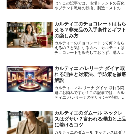
は？この記事では、市場トレンドの変化
やブランド戦略の転換、製造コストの上
昇など、ミスパシャ生産終了の背景に迫
ります。また、ミスパシャの代替モデル
やコレクター価値についても詳しく解説
カルティエのチョコレートはもら
カルティエ
し、今後の展望を考察します。
える？非売品の入手条件とギフト
の楽しみ方
カルティエのチョコレートって何？もら
えるの？と気になる方へ。カルティエは
チョコレートを販売しておらず、購入時
の特典やイベント、VIP向けギフトなどで
登場する非売品であることを整理。手に
入れる条件や、バレンタインのギフトと
カルティエ バレリーナ ダイヤ 取
カルティエ
してジュエリーを楽しむ考え方、チョコ
れる理由と対策法、予防策を徹底
レート色の時計まで、上品な楽しみ方を
解説
まとめました。
カルティエ バレリーナ ダイヤ 取れる問
題にお悩みですか？この記事では、カル
ティエ バレリーナのデザインや特徴、ダ
イヤが取れる原因とその対策について詳
しく解説します。さらに、ダイヤが取れ
た場合の対処法や修理手順、カルティエ
カルティエのダムール ネックレ
カルティエ
のアフターサービスと保証内容について
スはダサい？言われる理由と上品
も紹介。結婚指輪やゴールドリングの選
に着けるコツ
び方に迷っている方必見の情報が満載で
す。
カルティエのダムール ネックレスはダサ