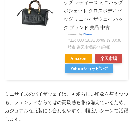
ッグ レディース ミニバッグ
ポシェット クロスボディバ
ッグ ミニバイザウェイ バッ
ク ブランド 美品 中古
created by
Rinker
¥128,000
(2026/08/09 19:00:30
時点 楽天市場調べ-
詳細)
Amazon
楽天市場
Yahooショッピング
ミニサイズのバイザウェイは、可愛らしい印象を与えつつ
も、フェンディならではの高級感も兼ね備えているため、
カジュアルな服装にも合わせやすく、幅広いシーンで活躍
します。