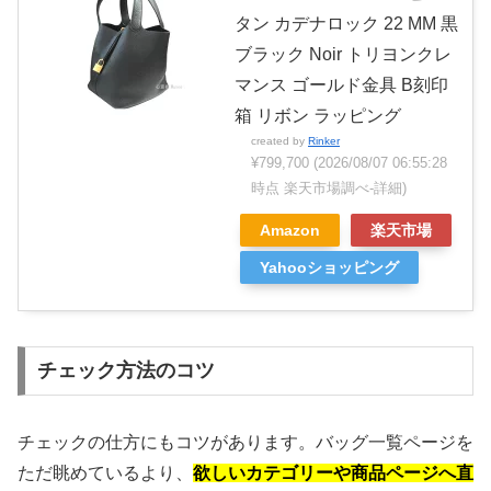
タン カデナロック 22 MM 黒
ブラック Noir トリヨンクレ
マンス ゴールド金具 B刻印
箱 リボン ラッピング
created by
Rinker
¥799,700
(2026/08/07 06:55:28
時点 楽天市場調べ-
詳細)
Amazon
楽天市場
Yahooショッピング
チェック方法のコツ
チェックの仕方にもコツがあります。バッグ一覧ページを
ただ眺めているより、
欲しいカテゴリーや商品ページへ直