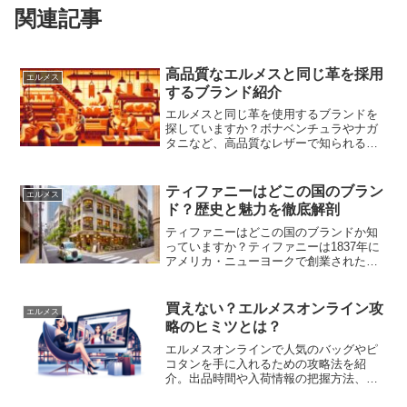
関連記事
高品質なエルメスと同じ革を採用
エルメス
するブランド紹介
エルメスと同じ革を使用するブランドを
探していますか？ボナベンチュラやナガ
タニなど、高品質なレザーで知られる選
択肢があります。エルメスのような素材
感とデザインを、手頃な価格で手に入れ
る方法をご紹介します。
ティファニーはどこの国のブラン
エルメス
ド？歴史と魅力を徹底解剖
ティファニーはどこの国のブランドか知
っていますか？ティファニーは1837年に
アメリカ・ニューヨークで創業された高
級ジュエリーブランドです。創業当初は
文房具店でしたが、銀製品やダイヤモン
ドジュエリーで世界的な名声を獲得しま
買えない？エルメスオンライン攻
エルメス
した。ブランドの象徴である「ティファ
略のヒミツとは？
ニーブルー」や代表的なデザイン、LVMH
グループ傘下に入った現在の展開まで詳
エルメスオンラインで人気のバッグやピ
しく解説します。
コタンを手に入れるための攻略法を紹
介。出品時間や入荷情報の把握方法、効
果的なフォロー戦略を2024年の最新トレ