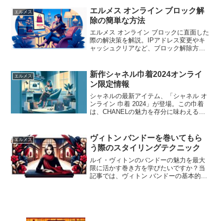
ンドと共に解説します。
エルメス オンライン ブロック解
エルメス
除の簡単な方法
エルメス オンライン ブロックに直面した
際の解決策を解説。IPアドレス変更やキ
ャッシュクリアなど、ブロック解除方法
と待ち時間、さらには裏技まで詳しく紹
介。エルメスショッピングをスムーズに
楽しむコツを学びましょう。
新作シャネル巾着2024オンライ
エルメス
ン限定情報
シャネルの最新アイテム、「シャネル オ
ンライン 巾着 2024」が登場。この巾着
は、CHANELの魅力を存分に味わえるコ
スメやポーチを収納するのに最適なサイ
ズで、オンラインストアに登録している
顧客には無料で提供される。中古品や新
ヴィトン バンドーを巻いてもら
エルメス
品のアイテムをショッピングする際には
う際のスタイリングテクニック
ノベルティとして巾着が付属し、お気に
入りのアイテムを保管するのに便利だ。
ルイ・ヴィトンのバンドーの魅力を最大
限に活かす巻き方を学びたいですか？当
記事では、ヴィトン バンドーの基本的な
使い方から、ジュエリーのように彩るス
タイリングテクニック、正しいクリーニ
ング方法まで詳しく解説します。新品や
人気の中古商品の入荷情報もお届け。今
すぐチェックして、あなたのスタイルを