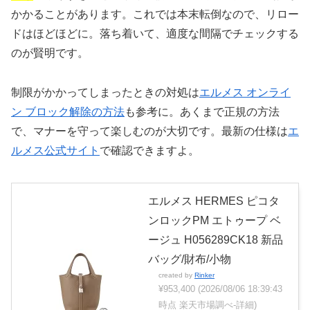
かかることがあります。これでは本末転倒なので、リロー
ドはほどほどに。落ち着いて、適度な間隔でチェックする
のが賢明です。
制限がかかってしまったときの対処は
エルメス オンライ
ン ブロック解除の方法
も参考に。あくまで正規の方法
で、マナーを守って楽しむのが大切です。最新の仕様は
エ
ルメス公式サイト
で確認できますよ。
エルメス HERMES ピコタ
ンロックPM エトゥープ ベ
ージュ H056289CK18 新品
バッグ/財布/小物
created by
Rinker
¥953,400
(2026/08/06 18:39:43
時点 楽天市場調べ-
詳細)