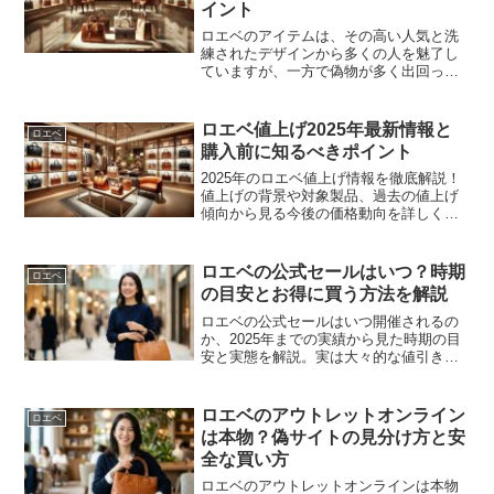
イント
ロエベのアイテムは、その高い人気と洗
練されたデザインから多くの人を魅了し
ていますが、一方で偽物が多く出回って
いるのも事実です。「ロエベ 偽物 見分け
方」と検索しているあなたも、購入前に
本物を見極めたいと思っているのではな
ロエベ値上げ2025年最新情報と
ロエベ
いでしょうか。本記事...
購入前に知るべきポイント
2025年のロエベ値上げ情報を徹底解説！
値上げの背景や対象製品、過去の値上げ
傾向から見る今後の価格動向を詳しく紹
介します。さらに、価格改定前後で賢く
購入する方法やお得な戦略も提案。ロエ
ベ製品を検討中の方に必見の情報満載で
ロエベの公式セールはいつ？時期
ロエベ
す！
の目安とお得に買う方法を解説
ロエベの公式セールはいつ開催されるの
か、2025年までの実績から見た時期の目
安と実態を解説。実は大々的な値引きは
少なめで、アウトレットや正規ルートを
上手に使うのがコツ。お得に買う方法、
偽サイトの注意点、向いている人まで紹
ロエベのアウトレットオンライン
ロエベ
介します。最新情報は公式で確認する前
は本物？偽サイトの見分け方と安
提でまとめています。
全な買い方
ロエベのアウトレットオンラインは本物