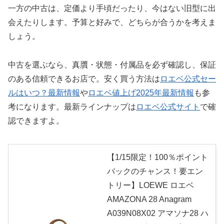
一方の中古は、定価より手頃だったり、今はない旧型に出
会えたりします。予算と好みで、どちらが合うかを考えま
しょう。
中古を選ぶなら、真贋・状態・付属品を必ず確認し、保証
のある信頼できるお店で。安く買う方法は
ロエベ公式セー
ルはいつ？最新情報
や
ロエベ値上げ2025年最新情報
も参
考になります。最新ラインナップは
ロエベ公式サイト
で確
認できますよ。
【1/15限定！100％ポイント
バックのチャンス！要エン
トリー】LOEWE ロエベ
AMAZONA 28 Anagram
A039N08X02 アマソナ28 ハ