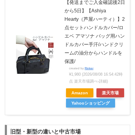
【発送までご入金確認後2日
から5日】【Ashiya
Hearty（芦屋ハーティ）】2
点セットハンドルカバー/ロ
エベ アマソナ バッグ用ハン
ドルカバー手汗/ハンドクリ
ームの油分からハンドルを
保護/
created by
Rinker
¥1,980
(2026/08/08 16:54:42時
点 楽天市場調べ-
詳細)
Amazon
楽天市場
Yahooショッピング
旧型・新型の違いと中古市場