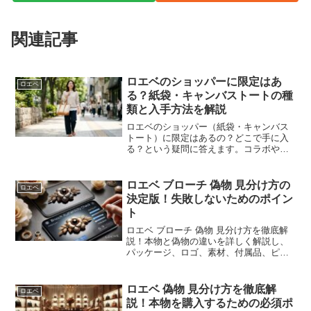
関連記事
ロエベのショッパーに限定はあ
ロエベ
る？紙袋・キャンバストートの種
類と入手方法を解説
ロエベのショッパー（紙袋・キャンバス
トート）に限定はあるの？どこで手に入
る？という疑問に答えます。コラボや季
節で登場する限定ショッパーの種類、店
舗・オンラインでの入手方法、紙袋がも
らえないケースの理由、本物を選ぶ注意
ロエベ ブローチ 偽物 見分け方の
ロエベ
点まで徹底解説。ロエベらしさを気軽に
決定版！失敗しないためのポイン
楽しむための保存版ガイドです。
ト
ロエベ ブローチ 偽物 見分け方を徹底解
説！本物と偽物の違いを詳しく解説し、
パッケージ、ロゴ、素材、付属品、ピン
部分まで細部を確認するポイントを網
羅。さらに、信頼できる購入先や偽物を
回避するための注意点、購入後の対処法
ロエベ 偽物 見分け方を徹底解
ロエベ
についても紹介します。
説！本物を購入するための必須ポ