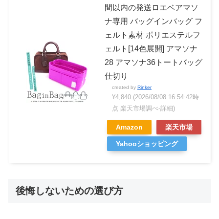
間以内の発送ロエベアマソ
ナ専用 バッグインバッグ フ
ェルト素材 ポリエステルフ
ェルト[14色展開] アマソナ
28 アマソナ36トートバッグ
仕切り
created by
Rinker
¥4,840
(2026/08/08 16:54:42時
点 楽天市場調べ-
詳細)
Amazon
楽天市場
Yahooショッピング
後悔しないための選び方