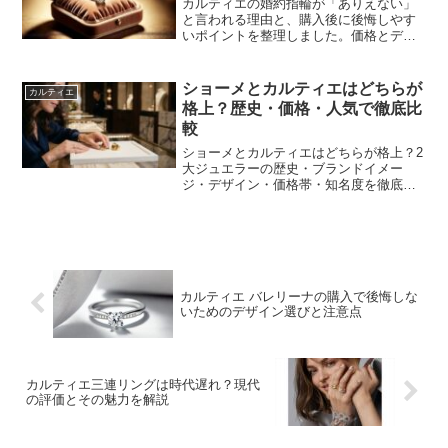
カルティエの婚約指輪が「ありえない」
と言われる理由と、購入後に後悔しやす
いポイントを整理しました。価格とデザ
インの捉え方、他ブランドとの比較、サ
イズ直しの制約やメンテナンスまで、決
める前に確認しておきたい点を解説しま
ショーメとカルティエはどちらが
カルティエ
す。
格上？歴史・価格・人気で徹底比
較
ショーメとカルティエはどちらが格上？2
大ジュエラーの歴史・ブランドイメー
ジ・デザイン・価格帯・知名度を徹底比
較。それぞれが向いている人や、後悔し
ない選び方まで解説。あなたにふさわし
い一生もののブランドが見つかります。
カルティエ バレリーナの購入で後悔しな
いためのデザイン選びと注意点
カルティエ三連リングは時代遅れ？現代
の評価とその魅力を解説