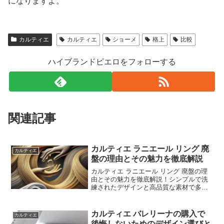
になりますよ。
カルティエ
カルティエ
ショーメ
格上
比較
ハイブランドピエロをフォローする
関連記事
カルティエ ラニエール リング 廃
カルティエ
盤の理由とその魅力を徹底解説
カルティエ ラニエール リング 廃盤の理
由とその魅力を徹底解説！シンプルで洗
練されたデザインと高品質な素材で多く
の人々に愛されてきたラニエールリン
グ。廃盤となった理由や、その希少性が
増した今でも人気の秘密、中古市場での
カルティエ バレリーナの購入で
カルティエ
購入方法や注意点について詳しく解説し
後悔しないためのデザイン選びと