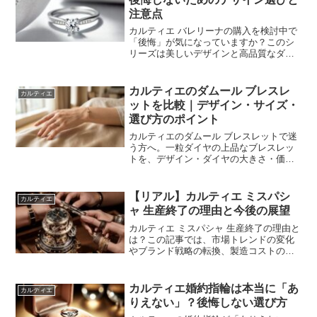
ます。さらに、他の廃盤コレクションと
注意点
の比較や入手のコツも紹介。廃盤リング
の価値と魅力を知り、手に入れるヒント
カルティエ バレリーナの購入を検討中で
を見つけてください。
「後悔」が気になっていますか？このシ
リーズは美しいデザインと高品質なダイ
ヤモンドで人気ですが、価格の高さやア
フターサービスに不満の声もあります。
この記事では、カルティエ バレリーナの
カルティエのダムール ブレスレ
カルティエ
選び方や後悔しないための注意点、口コ
ットを比較｜デザイン・サイズ・
ミを徹底解説。予算やデザイン、アフタ
選び方のポイント
ーサービスを知り、自分にぴったりの指
輪選びをサポートします。後悔しないた
カルティエのダムール ブレスレットで迷
めのポイントをチェックして賢く購入し
う方へ。一粒ダイヤの上品なブレスレッ
ましょう。
トを、デザイン・ダイヤの大きさ・価格
帯・着け心地の観点で比較。ほかのカル
ティエのブレスレットとの違いや、手首
の見え方、重ね付けのしやすさから選ぶ
【リアル】カルティエ ミスパシ
カルティエ
コツ、購入前に確認したい点までまとめ
ャ 生産終了の理由と今後の展望
ました。
カルティエ ミスパシャ 生産終了の理由と
は？この記事では、市場トレンドの変化
やブランド戦略の転換、製造コストの上
昇など、ミスパシャ生産終了の背景に迫
ります。また、ミスパシャの代替モデル
やコレクター価値についても詳しく解説
カルティエ婚約指輪は本当に「あ
カルティエ
し、今後の展望を考察します。
りえない」？後悔しない選び方